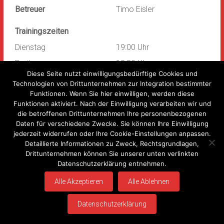
Betreuer
Timo Eisler
Trainingszeiten
Dienstag
19:00 Uhr
Freitag
18:30 Uhr
Diese Seite nutzt einwilligungsbedürftige Cookies und
Technologien von Drittunternehmen zur Integration bestimmter
Funktionen. Wenn Sie hier einwilligen, werden diese
Funktionen aktiviert. Nach der Einwilligung verarbeiten wir und
Copyright © 2026
Sportverein Rieneck 1920 e.V.
. Alle Rechte vorbehalten.
die betroffenen Drittunternehmen Ihre personenbezogenen
Theme:
Accelerate
von ThemeGrill. Präsentiert von
WordPress
.
Daten für verschiedene Zwecke. Sie können Ihre Einwilligung
jederzeit widerrufen oder Ihre Cookie-Einstellungen anpassen.
Impressum
Datenschutzerklärung
Kontakt
Anmelden
Detaillierte Informationen zu Zweck, Rechtsgrundlagen,
Drittunternehmen können Sie unserer unten verlinkten
Datenschutzerklärung entnehmen.
Alle Akzeptieren
Alle Ablehnen
Datenschutzerklärung