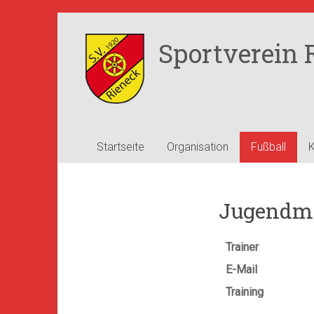
Zum
Inhalt
Sportverein R
springen
Startseite
Organisation
Fußball
K
Jugendma
Trainer
E-Mail
Training