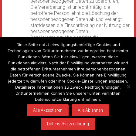
personenbezogenen Daten zu überprüfen.
Die Verarbeitung ist unrechtmäßig, die
betroffene Person lehnt die Löschung der
personenbezogenen Daten ab und verlangt
stattdessen die Einschränkung der Nutzung der
personenbezogenen Daten.
Der Verantwortliche benötigt die
personenbezogenen Daten für die Zwecke der
Diese Seite nutzt einwilligungsbedürftige Cookies und
Verarbeitung nicht länger, die betroffene
Technologien von Drittunternehmen zur Integration bestimmter
Person benötigt sie jedoch zur
Funktionen. Wenn Sie hier einwilligen, werden diese
Geltendmachung, Ausübung oder Verteidigung
Funktionen aktiviert. Nach der Einwilligung verarbeiten wir und
von Rechtsansprüchen.
die betroffenen Drittunternehmen Ihre personenbezogenen
Die betroffene Person hat Widerspruch gegen
Daten für verschiedene Zwecke. Sie können Ihre Einwilligung
die Verarbeitung gem. Art. 21 Abs. 1 DS-GVO
jederzeit widerrufen oder Ihre Cookie-Einstellungen anpassen.
eingelegt und es steht noch nicht fest, ob die
Detaillierte Informationen zu Zweck, Rechtsgrundlagen,
berechtigten Gründe des Verantwortlichen
Drittunternehmen können Sie unserer unten verlinkten
gegenüber denen der betroffenen Person
Datenschutzerklärung entnehmen.
überwiegen.
Alle Akzeptieren
Alle Ablehnen
Sofern eine der oben genannten Voraussetzungen
gegeben ist und eine betroffene Person die
Datenschutzerklärung
Einschränkung von personenbezogenen Daten, die
bei der Sportverein Rieneck 1920 e.V. gespeichert