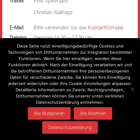
Trainer
Felix Spielmann
Christian Wallrapp
E-Mail
Bitte verwenden Sie das
Kontaktformular
.
Training
Dienstag 16:30 – 17:30 Uhr
Diese Seite nutzt einwilligungsbedürftige Cookies und
Sommer: Sportplatz Rieneck
Technologien von Drittunternehmen zur Integration bestimmter
Funktionen. Wenn Sie hier einwilligen, werden diese
Winter: Turnhalle Grundschule Rieneck
Funktionen aktiviert. Nach der Einwilligung verarbeiten wir und
die betroffenen Drittunternehmen Ihre personenbezogenen
Daten für verschiedene Zwecke. Sie können Ihre Einwilligung
jederzeit widerrufen oder Ihre Cookie-Einstellungen anpassen.
Detaillierte Informationen zu Zweck, Rechtsgrundlagen,
Drittunternehmen können Sie unserer unten verlinkten
Copyright © 2026
Sportverein Rieneck 1920 e.V.
. Alle Rechte vorbehalten.
Datenschutzerklärung entnehmen.
Theme:
Accelerate
von ThemeGrill. Präsentiert von
WordPress
.
Alle Akzeptieren
Alle Ablehnen
Impressum
Datenschutzerklärung
Kontakt
Anmelden
Datenschutzerklärung