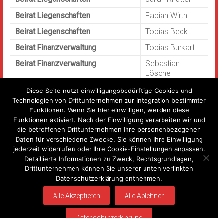
Beirat Liegenschaften
Fabian Wirth
Beirat Liegenschaften
Tobias Beck
Beirat Finanzverwaltung
Tobias Burkart
Beirat Finanzverwaltung
Sebastian
Lösche
Beirat Finanzverwaltung
Renate Pfaff
Diese Seite nutzt einwilligungsbedürftige Cookies und
Technologien von Drittunternehmen zur Integration bestimmter
Kassenprüfer
Jürgen Arnold
Funktionen. Wenn Sie hier einwilligen, werden diese
Funktionen aktiviert. Nach der Einwilligung verarbeiten wir und
Kassenprüfer
Daniel Inderwies
die betroffenen Drittunternehmen Ihre personenbezogenen
Daten für verschiedene Zwecke. Sie können Ihre Einwilligung
Stand: 20.03.2026
jederzeit widerrufen oder Ihre Cookie-Einstellungen anpassen.
Detaillierte Informationen zu Zweck, Rechtsgrundlagen,
Drittunternehmen können Sie unserer unten verlinkten
Datenschutzerklärung entnehmen.
Copyright © 2026
Sportverein Rieneck 1920 e.V.
. Alle Rechte vorbehalten.
Alle Akzeptieren
Alle Ablehnen
Theme:
Accelerate
von ThemeGrill. Präsentiert von
WordPress
.
Impressum
Datenschutzerklärung
Kontakt
Anmelden
Datenschutzerklärung